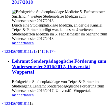
2017/2018
Durch eine Studienplatzklage Medizin, an der die Kanzlei
Teipel & Partner beteiligt war, kam es zu 4 weiteren
Studienplätzen Medizin im 5. Fachsemester im Saarland zum
Wintersemester 2017/2018.
mehr erfahren
<
1
2
3
4
5
6
7
8
9
10
11
12
13
14
15
16
17
>
Lehramt Sonderpädagogische Förderung zum
Wintersemester 2016/2017, Universität
Wuppertal
Erfolgreiche Studienplatzklage von Teipel & Partner im
Studiengang Lehramt Sonderpädagogische Förderung zum
Wintersemester 2016/2017, Universität Wuppertal.
mehr erfahren
<
1
2
3
4
5
6
7
8
9
10
11
12