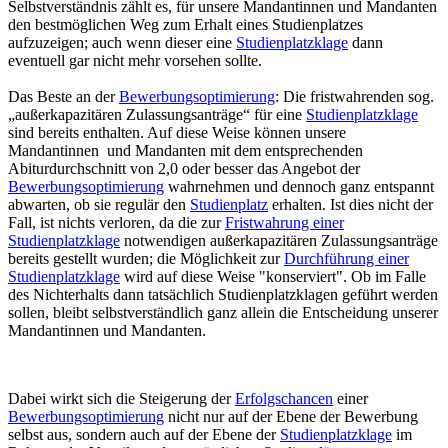
Selbstverständnis zählt es, für unsere Mandantinnen und Mandanten
den bestmöglichen Weg zum Erhalt eines Studienplatzes
aufzuzeigen; auch wenn dieser eine
Studienplatzklage
dann
eventuell gar nicht mehr vorsehen sollte.
Das Beste an der
Bewerbungsoptimierung
: Die fristwahrenden sog.
„außerkapazitären Zulassungsanträge“ für eine
Studienplatzklage
sind bereits enthalten. Auf diese Weise können unsere
Mandantinnen und Mandanten mit dem entsprechenden
Abiturdurchschnitt von 2,0 oder besser das Angebot der
Bewerbungsoptimierung
wahrnehmen und dennoch ganz entspannt
abwarten, ob sie regulär den
Studienplatz
erhalten. Ist dies nicht der
Fall, ist nichts verloren, da die zur
Fristwahrung einer
Studienplatzklage
notwendigen außerkapazitären Zulassungsanträge
bereits gestellt wurden; die Möglichkeit zur
Durchführung einer
Studienplatzklage
wird auf diese Weise "konserviert". Ob im Falle
des Nichterhalts dann tatsächlich Studienplatzklagen geführt werden
sollen, bleibt selbstverständlich ganz allein die Entscheidung unserer
Mandantinnen und Mandanten.
Dabei wirkt sich die Steigerung der
Erfolgschancen
einer
Bewerbungsoptimierung
nicht nur auf der Ebene der Bewerbung
selbst aus, sondern auch auf der Ebene der
Studienplatzklage
im