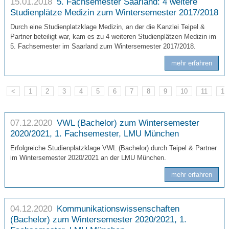
15.01.2018
5. Fachsemester Saarland: 4 weitere
Studienplätze Medizin zum Wintersemester 2017/2018
Durch eine Studienplatzklage Medizin, an der die Kanzlei Teipel &
Partner beteiligt war, kam es zu 4 weiteren Studienplätzen Medizin im
5. Fachsemester im Saarland zum Wintersemester 2017/2018.
mehr erfahren
<
1
2
3
4
5
6
7
8
9
10
11
12
07.12.2020
VWL (Bachelor) zum Wintersemester
2020/2021, 1. Fachsemester, LMU München
Erfolgreiche Studienplatzklage VWL (Bachelor) durch Teipel & Partner
im Wintersemester 2020/2021 an der LMU München.
mehr erfahren
04.12.2020
Kommunikationswissenschaften
(Bachelor) zum Wintersemester 2020/2021, 1.