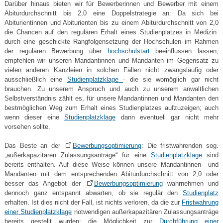
Darüber hinaus bieten wir für Bewerberinnen und Bewerber mit einem
Abiturdurchschnitt bis 2,0 eine Doppelstrategie an: Da sich bei
Abiturientinnen und Abiturienten bis zu einem Abiturdurchschnitt von 2,0
die Chancen auf den regulären Erhalt eines Studienplatzes in Medizin
durch eine geschickte Rangfolgensetzung der Hochschulen im Rahmen
der regulären Bewerbung über
hochschulstart
beeinflussen lassen,
empfehlen wir unseren Mandantinnen und Mandanten im Gegensatz zu
vielen anderen Kanzleien in solchen Fällen nicht zwangsläufig oder
ausschließlich eine
Studienplatzklage
- die sie womöglich gar nicht
brauchen. Zu unserem Anspruch und auch zu unserem anwaltlichen
Selbstverständnis zählt es, für unsere Mandantinnen und Mandanten den
bestmöglichen Weg zum Erhalt eines Studienplatzes aufzuzeigen; auch
wenn dieser eine
Studienplatzklage
dann eventuell gar nicht mehr
vorsehen sollte.
Das Beste an der
Bewerbungsoptimierung
: Die fristwahrenden sog.
„außerkapazitären Zulassungsanträge“ für eine
Studienplatzklage
sind
bereits enthalten. Auf diese Weise können unsere Mandantinnen und
Mandanten mit dem entsprechenden Abiturdurchschnitt von 2,0 oder
besser das Angebot der
Bewerbungsoptimierung
wahrnehmen und
dennoch ganz entspannt abwarten, ob sie regulär den
Studienplatz
erhalten. Ist dies nicht der Fall, ist nichts verloren, da die zur
Fristwahrung
einer Studienplatzklage
notwendigen außerkapazitären Zulassungsanträge
bereits gestellt wurden; die Möglichkeit zur
Durchführung einer