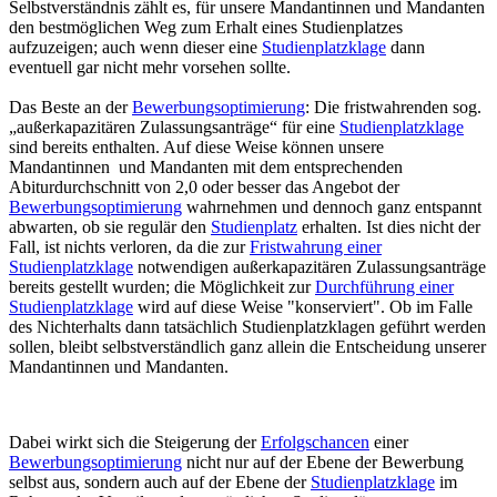
Selbstverständnis zählt es, für unsere Mandantinnen und Mandanten
den bestmöglichen Weg zum Erhalt eines Studienplatzes
aufzuzeigen; auch wenn dieser eine
Studienplatzklage
dann
eventuell gar nicht mehr vorsehen sollte.
Das Beste an der
Bewerbungsoptimierung
: Die fristwahrenden sog.
„außerkapazitären Zulassungsanträge“ für eine
Studienplatzklage
sind bereits enthalten. Auf diese Weise können unsere
Mandantinnen und Mandanten mit dem entsprechenden
Abiturdurchschnitt von 2,0 oder besser das Angebot der
Bewerbungsoptimierung
wahrnehmen und dennoch ganz entspannt
abwarten, ob sie regulär den
Studienplatz
erhalten. Ist dies nicht der
Fall, ist nichts verloren, da die zur
Fristwahrung einer
Studienplatzklage
notwendigen außerkapazitären Zulassungsanträge
bereits gestellt wurden; die Möglichkeit zur
Durchführung einer
Studienplatzklage
wird auf diese Weise "konserviert". Ob im Falle
des Nichterhalts dann tatsächlich Studienplatzklagen geführt werden
sollen, bleibt selbstverständlich ganz allein die Entscheidung unserer
Mandantinnen und Mandanten.
Dabei wirkt sich die Steigerung der
Erfolgschancen
einer
Bewerbungsoptimierung
nicht nur auf der Ebene der Bewerbung
selbst aus, sondern auch auf der Ebene der
Studienplatzklage
im