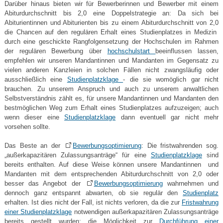
Darüber hinaus bieten wir für Bewerberinnen und Bewerber mit einem
Abiturdurchschnitt bis 2,0 eine Doppelstrategie an: Da sich bei
Abiturientinnen und Abiturienten bis zu einem Abiturdurchschnitt von 2,0
die Chancen auf den regulären Erhalt eines Studienplatzes in Medizin
durch eine geschickte Rangfolgensetzung der Hochschulen im Rahmen
der regulären Bewerbung über
hochschulstart
beeinflussen lassen,
empfehlen wir unseren Mandantinnen und Mandanten im Gegensatz zu
vielen anderen Kanzleien in solchen Fällen nicht zwangsläufig oder
ausschließlich eine
Studienplatzklage
- die sie womöglich gar nicht
brauchen. Zu unserem Anspruch und auch zu unserem anwaltlichen
Selbstverständnis zählt es, für unsere Mandantinnen und Mandanten den
bestmöglichen Weg zum Erhalt eines Studienplatzes aufzuzeigen; auch
wenn dieser eine
Studienplatzklage
dann eventuell gar nicht mehr
vorsehen sollte.
Das Beste an der
Bewerbungsoptimierung
: Die fristwahrenden sog.
„außerkapazitären Zulassungsanträge“ für eine
Studienplatzklage
sind
bereits enthalten. Auf diese Weise können unsere Mandantinnen und
Mandanten mit dem entsprechenden Abiturdurchschnitt von 2,0 oder
besser das Angebot der
Bewerbungsoptimierung
wahrnehmen und
dennoch ganz entspannt abwarten, ob sie regulär den
Studienplatz
erhalten. Ist dies nicht der Fall, ist nichts verloren, da die zur
Fristwahrung
einer Studienplatzklage
notwendigen außerkapazitären Zulassungsanträge
bereits gestellt wurden; die Möglichkeit zur
Durchführung einer