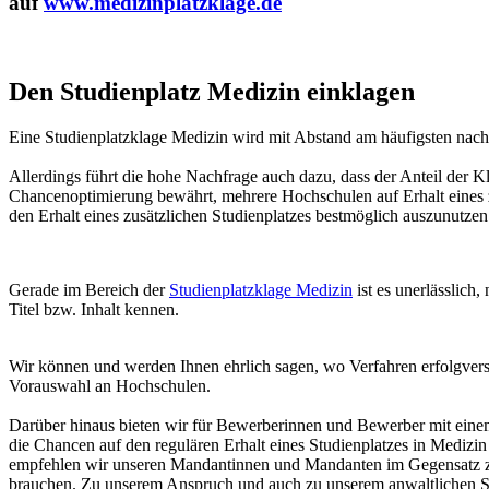
auf
www.medizinplatzklage.de
Den Studienplatz Medizin einklagen
Eine Studienplatzklage Medizin wird mit Abstand am häufigsten nach
Allerdings führt die hohe Nachfrage auch dazu, dass der Anteil der Kl
Chancenoptimierung bewährt, mehrere Hochschulen auf Erhalt eines 
den Erhalt eines zusätzlichen Studienplatzes bestmöglich auszunutzen.
Gerade im Bereich der
Studienplatzklage Medizin
ist es unerlässlich
Titel bzw. Inhalt kennen.
Wir können und werden Ihnen ehrlich sagen, wo Verfahren erfolgversp
Vorauswahl an Hochschulen.
Darüber hinaus bieten wir für Bewerberinnen und Bewerber mit einem A
die Chancen auf den regulären Erhalt eines Studienplatzes in Medi
empfehlen wir unseren Mandantinnen und Mandanten im Gegensatz zu 
brauchen. Zu unserem Anspruch und auch zu unserem anwaltlichen Se