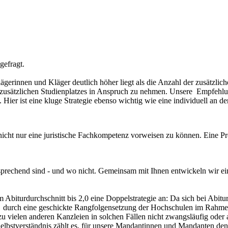
gefragt.
ägerinnen und Kläger deutlich höher liegt als die Anzahl der zusätzlich
zusätzlichen Studienplatzes in Anspruch zu nehmen. Unsere Empfehlun
 Hier ist eine kluge Strategie ebenso wichtig wie eine individuell an 
, nicht nur eine juristische Fachkompetenz vorweisen zu können. Eine Pro
rechend sind - und wo nicht. Gemeinsam mit Ihnen entwickeln wir eine 
biturdurchschnitt bis 2,0 eine Doppelstrategie an: Da sich bei Abitur
zin durch eine geschickte Rangfolgensetzung der Hochschulen im Rah
vielen anderen Kanzleien in solchen Fällen nicht zwangsläufig oder a
lbstverständnis zählt es, für unsere Mandantinnen und Mandanten den