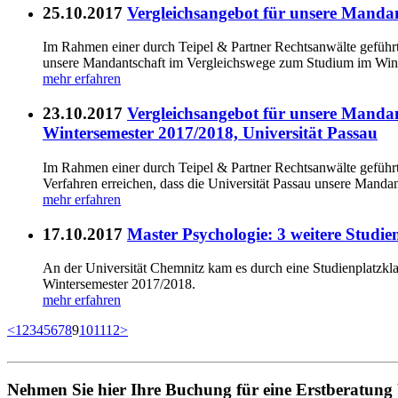
25.10.2017
Vergleichsangebot für unsere Manda
Im Rahmen einer durch Teipel & Partner Rechtsanwälte geführt
unsere Mandantschaft im Vergleichswege zum Studium im Wint
mehr erfahren
23.10.2017
Vergleichsangebot für unsere Manda
Wintersemester 2017/2018, Universität Passau
Im Rahmen einer durch Teipel & Partner Rechtsanwälte geführ
Verfahren erreichen, dass die Universität Passau unsere Mand
mehr erfahren
17.10.2017
Master Psychologie: 3 weitere Studi
An der Universität Chemnitz kam es durch eine Studienplatzkla
Wintersemester 2017/2018.
mehr erfahren
<
1
2
3
4
5
6
7
8
9
10
11
12
>
Nehmen Sie hier Ihre Buchung für eine Erstberatung