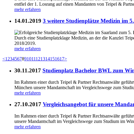
entfiel der 1. Losrang auf einen Mandanten von Teipel & Partne
mehr erfahren
14.01.2019
3 weitere Studienplätze Medizin im 
Durch eine Studienplatzklage Medizin, an der die Kanzlei Teip
2018/2019.
mehr erfahren
<
1
2
3
4
5
6
7
8
9
10
11
12
13
14
15
16
17
>
30.11.2017
Studienplatz Bachelor BWL zum Wi
Im Rahmen einer durch Teipel & Partner Rechtsanwälte geführ
München unsere Mandantschaft im Vergleichswege zum Studiu
mehr erfahren
27.10.2017
Vergleichsangebot für unsere Manda
Im Rahmen einer durch Teipel & Partner Rechtsanwälte geführt
unsere Mandantschaft im Vergleichswege zum Studium im Wint
mehr erfahren