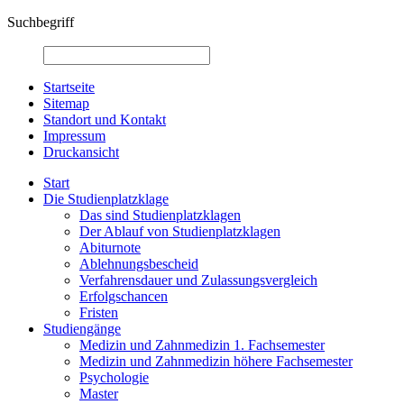
Suchbegriff
Startseite
Sitemap
Standort und Kontakt
Impressum
Druckansicht
Start
Die Studienplatzklage
Das sind Studienplatzklagen
Der Ablauf von Studienplatzklagen
Abiturnote
Ablehnungsbescheid
Verfahrensdauer und Zulassungsvergleich
Erfolgschancen
Fristen
Studiengänge
Medizin und Zahnmedizin 1. Fachsemester
Medizin und Zahnmedizin höhere Fachsemester
Psychologie
Master