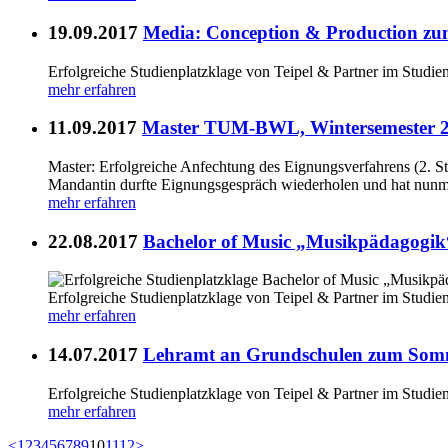
19.09.2017
Media: Conception & Production zu
Erfolgreiche Studienplatzklage von Teipel & Partner im Stud
mehr erfahren
11.09.2017
Master TUM-BWL, Wintersemester 
Master: Erfolgreiche Anfechtung des Eignungsverfahrens (2
Mandantin durfte Eignungsgespräch wiederholen und hat nunm
mehr erfahren
22.08.2017
Bachelor of Music „Musikpädagogik“
Erfolgreiche Studienplatzklage von Teipel & Partner im Stud
mehr erfahren
14.07.2017
Lehramt an Grundschulen zum Somme
Erfolgreiche Studienplatzklage von Teipel & Partner im Stud
mehr erfahren
<
1
2
3
4
5
6
7
8
9
10
11
12
>