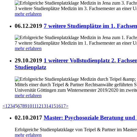
3 weitere Studienplätze Medizin im 3. Fachsemester an einer U
mehr erfahren
06.12.2019
7 weitere Studienplätze im 1. Fachse
7 weitere Studienplätze Medizin im 1. Fachsemester an einer U
mehr erfahren
29.10.2019
1 weiterer Vollstudienplatz 2. Fach
Studienplatz
Mittels einer durch Teipel & Partner Rechtsanwälte geführten
Universität Göttingen zum Wintersemester 2019/2020 im zweiten
mehr erfahren
<
1
2
3
4
5
6
7
8
9
10
11
12
13
14
15
16
17
>
02.10.2017
Master: Psychosoziale Beratung und
Erfolgreiche Studienplatzklage von Teipel & Partner im Mast
mehr erfahren