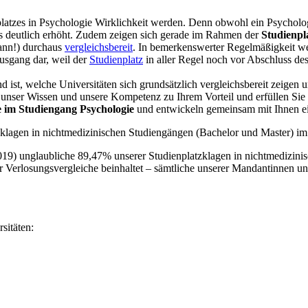
tzes in Psychologie Wirklichkeit werden. Denn obwohl ein Psychologiest
s deutlich erhöht. Zudem zeigen sich gerade im Rahmen der
Studienpl
dann!) durchaus
vergleichsbereit
. In bemerkenswerter Regelmäßigkeit wer
ausgang dar, weil der
Studienplatz
in aller Regel noch vor Abschluss des
d ist, welche Universitäten sich grundsätzlich vergleichsbereit zeig
 unser Wissen und unsere Kompetenz zu Ihrem Vorteil und erfüllen Sie
e im Studiengang Psychologie
und entwickeln gemeinsam mit Ihnen ei
zklagen in nichtmedizinischen Studiengängen (Bachelor und Master) im
.2019) unglaubliche 89,47% unserer Studienplatzklagen in nichtmedizi
r Verlosungsvergleiche beinhaltet – sämtliche unserer Mandantinnen
sitäten: