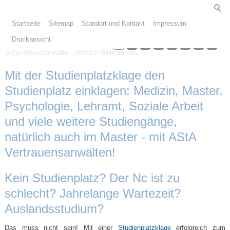
Startseite
Sitemap
Standort und Kontakt
Impressum
Teipel und Partner Rechtsanwälte - Herzlich Willkommen
Druckansicht
1
2
3
4
5
6
7
8
Wir freuen uns, Sie telefonisch oder auch vor Ort in unseren Kanzleiräumen beraten zu dürfen.
Mit der Studienplatzklage den
Studienplatz einklagen: Medizin, Master,
Psychologie, Lehramt, Soziale Arbeit
und viele weitere Studiengänge,
natürlich auch im Master - mit AStA
Vertrauensanwälten!
Kein Studienplatz? Der Nc ist zu
schlecht? Jahrelange Wartezeit?
Auslandsstudium?
Das muss nicht sein! Mit einer
Studienplatzklage
erfolgreich zum