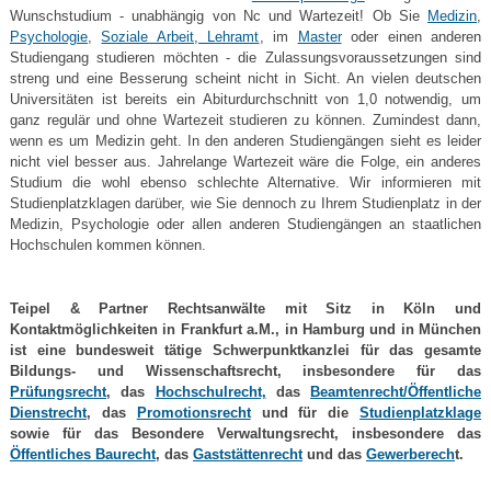
Wunschstudium - unabhängig von Nc und Wartezeit! Ob Sie
Medizin
,
Psychologie
,
Soziale Arbeit, Lehramt
, im
Master
oder einen anderen
Studiengang studieren möchten - die Zulassungsvoraussetzungen sind
streng und eine Besserung scheint nicht in Sicht. An vielen deutschen
Universitäten ist bereits ein Abiturdurchschnitt von 1,0 notwendig, um
ganz regulär und ohne Wartezeit studieren zu können. Zumindest dann,
wenn es um Medizin geht. In den anderen Studiengängen sieht es leider
nicht viel besser aus. Jahrelange Wartezeit wäre die Folge, ein anderes
Studium die wohl ebenso schlechte Alternative. Wir informieren mit
Studienplatzklagen darüber, wie Sie dennoch zu Ihrem Studienplatz in der
Medizin, Psychologie oder allen anderen Studiengängen an staatlichen
Hochschulen kommen können.
Teipel & Partner Rechtsanwälte mit Sitz in Köln und
Kontaktmöglichkeiten in Frankfurt a.M., in Hamburg und in München
ist eine bundesweit tätige Schwerpunktkanzlei für das gesamte
Bildungs- und Wissenschaftsrecht, insbesondere für das
Prüfungsrecht
, das
Hochschulrecht,
das
Beamtenrecht/Öffentliche
Dienstrecht
, das
Promotionsrecht
und für die
Studienplatzklage
sowie für das Besondere Verwaltungsrecht, insbesondere das
Öffentliches Baurecht
, das
Gaststättenrecht
und das
Gewerberech
t.