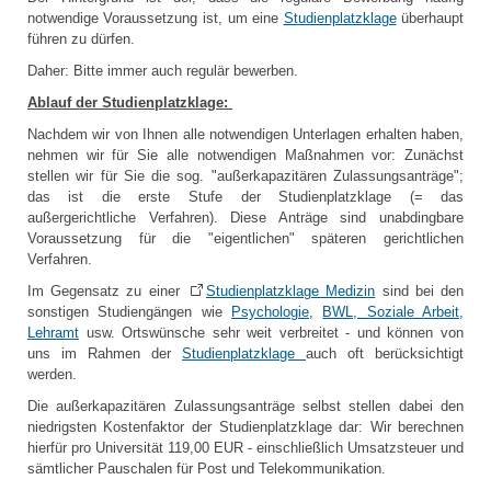
notwendige Voraussetzung ist, um eine
Studienplatzklage
überhaupt
führen zu dürfen.
Daher: Bitte immer auch regulär bewerben.
Ablauf der Studienplatzklage:
Nachdem wir von Ihnen alle notwendigen Unterlagen erhalten haben,
nehmen wir für Sie alle notwendigen Maßnahmen vor: Zunächst
stellen wir für Sie die sog. "außerkapazitären Zulassungsanträge";
das ist die erste Stufe der Studienplatzklage (= das
außergerichtliche Verfahren). Diese Anträge sind unabdingbare
Voraussetzung für die "eigentlichen" späteren gerichtlichen
Verfahren.
Im Gegensatz zu einer
Studienplatzklage Medizin
sind bei den
sonstigen Studiengängen wie
Psychologie,
BWL, Soziale Arbeit,
Lehramt
usw. Ortswünsche sehr weit verbreitet - und können von
uns im Rahmen der
Studienplatzklage
auch oft berücksichtigt
werden.
Die außerkapazitären Zulassungsanträge selbst stellen dabei den
niedrigsten Kostenfaktor der Studienplatzklage dar: Wir berechnen
hierfür pro Universität 119,00 EUR - einschließlich Umsatzsteuer und
sämtlicher Pauschalen für Post und Telekommunikation.