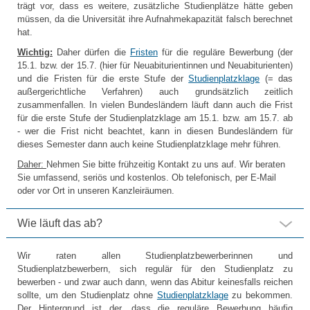
trägt vor, dass es weitere, zusätzliche Studienplätze hätte geben
müssen, da die Universität ihre Aufnahmekapazität falsch berechnet
hat.
Wichtig:
Daher dürfen die
Fristen
für die reguläre Bewerbung (der
15.1. bzw. der 15.7. (hier für Neuabiturientinnen und Neuabiturienten)
und die Fristen für die erste Stufe der
Studienplatzklage
(= das
außergerichtliche Verfahren) auch grundsätzlich zeitlich
zusammenfallen. In vielen Bundesländern läuft dann auch die Frist
für die erste Stufe der Studienplatzklage am 15.1. bzw. am 15.7. ab
- wer die Frist nicht beachtet, kann in diesen Bundesländern für
dieses Semester dann auch keine Studienplatzklage mehr führen.
Daher:
Nehmen Sie bitte frühzeitig Kontakt zu uns auf. Wir beraten
Sie umfassend, seriös und kostenlos. Ob telefonisch, per E-Mail
oder vor Ort in unseren Kanzleiräumen.
Wie läuft das ab?
Wir raten allen Studienplatzbewerberinnen und
Studienplatzbewerbern, sich regulär für den Studienplatz zu
bewerben - und zwar auch dann, wenn das Abitur keinesfalls reichen
sollte, um den Studienplatz ohne
Studienplatzklage
zu bekommen.
Der Hintergrund ist der, dass die reguläre Bewerbung häufig