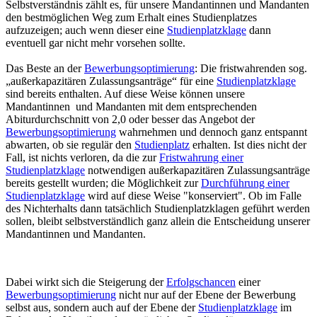
Selbstverständnis zählt es, für unsere Mandantinnen und Mandanten
den bestmöglichen Weg zum Erhalt eines Studienplatzes
aufzuzeigen; auch wenn dieser eine
Studienplatzklage
dann
eventuell gar nicht mehr vorsehen sollte.
Das Beste an der
Bewerbungsoptimierung
: Die fristwahrenden sog.
„außerkapazitären Zulassungsanträge“ für eine
Studienplatzklage
sind bereits enthalten. Auf diese Weise können unsere
Mandantinnen und Mandanten mit dem entsprechenden
Abiturdurchschnitt von 2,0 oder besser das Angebot der
Bewerbungsoptimierung
wahrnehmen und dennoch ganz entspannt
abwarten, ob sie regulär den
Studienplatz
erhalten. Ist dies nicht der
Fall, ist nichts verloren, da die zur
Fristwahrung einer
Studienplatzklage
notwendigen außerkapazitären Zulassungsanträge
bereits gestellt wurden; die Möglichkeit zur
Durchführung einer
Studienplatzklage
wird auf diese Weise "konserviert". Ob im Falle
des Nichterhalts dann tatsächlich Studienplatzklagen geführt werden
sollen, bleibt selbstverständlich ganz allein die Entscheidung unserer
Mandantinnen und Mandanten.
Dabei wirkt sich die Steigerung der
Erfolgschancen
einer
Bewerbungsoptimierung
nicht nur auf der Ebene der Bewerbung
selbst aus, sondern auch auf der Ebene der
Studienplatzklage
im