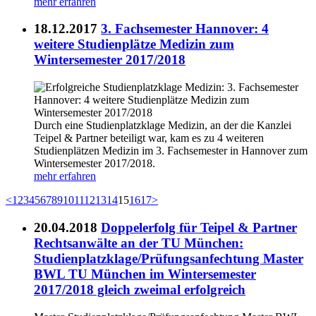
mehr erfahren
18.12.2017
3. Fachsemester Hannover: 4
weitere Studienplätze Medizin zum
Wintersemester 2017/2018
Durch eine Studienplatzklage Medizin, an der die Kanzlei
Teipel & Partner beteiligt war, kam es zu 4 weiteren
Studienplätzen Medizin im 3. Fachsemester in Hannover zum
Wintersemester 2017/2018.
mehr erfahren
<
1
2
3
4
5
6
7
8
9
10
11
12
13
14
15
16
17
>
20.04.2018
Doppelerfolg für Teipel & Partner
Rechtsanwälte an der TU München:
Studienplatzklage/Prüfungsanfechtung Master
BWL TU München im Wintersemester
2017/2018 gleich zweimal erfolgreich