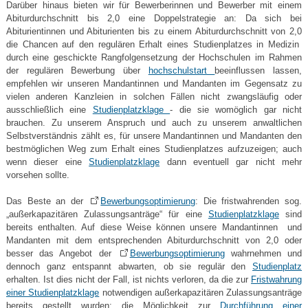
Darüber hinaus bieten wir für Bewerberinnen und Bewerber mit einem
Abiturdurchschnitt bis 2,0 eine Doppelstrategie an: Da sich bei
Abiturientinnen und Abiturienten bis zu einem Abiturdurchschnitt von 2,0
die Chancen auf den regulären Erhalt eines Studienplatzes in Medizin
durch eine geschickte Rangfolgensetzung der Hochschulen im Rahmen
der regulären Bewerbung über
hochschulstart
beeinflussen lassen,
empfehlen wir unseren Mandantinnen und Mandanten im Gegensatz zu
vielen anderen Kanzleien in solchen Fällen nicht zwangsläufig oder
ausschließlich eine
Studienplatzklage
- die sie womöglich gar nicht
brauchen. Zu unserem Anspruch und auch zu unserem anwaltlichen
Selbstverständnis zählt es, für unsere Mandantinnen und Mandanten den
bestmöglichen Weg zum Erhalt eines Studienplatzes aufzuzeigen; auch
wenn dieser eine
Studienplatzklage
dann eventuell gar nicht mehr
vorsehen sollte.
Das Beste an der
Bewerbungsoptimierung
: Die fristwahrenden sog.
„außerkapazitären Zulassungsanträge“ für eine
Studienplatzklage
sind
bereits enthalten. Auf diese Weise können unsere Mandantinnen und
Mandanten mit dem entsprechenden Abiturdurchschnitt von 2,0 oder
besser das Angebot der
Bewerbungsoptimierung
wahrnehmen und
dennoch ganz entspannt abwarten, ob sie regulär den
Studienplatz
erhalten. Ist dies nicht der Fall, ist nichts verloren, da die zur
Fristwahrung
einer Studienplatzklage
notwendigen außerkapazitären Zulassungsanträge
bereits gestellt wurden; die Möglichkeit zur
Durchführung einer